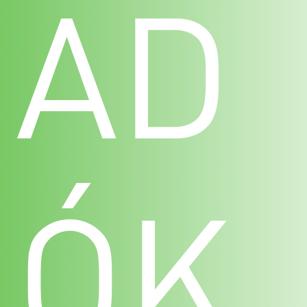
AD
ÓK