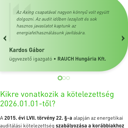
Az Axing csapatával nagyon könnyű volt együtt
dolgozni. Az audit időben lezajlott és sok
hasznos javaslatot kaptunk az
‹
›
energiafelhasználásunk javítására.
Kardos Gábor
ügyvezető igazgató •
RAUCH Hungária Kft.
Kikre vonatkozik a kötelezettség
2026.01.01-től?
A
2015. évi LVII. törvény 22. §-a
alapján az energetikai
auditálási kötelezettség
szabályozása a korábbiakhoz