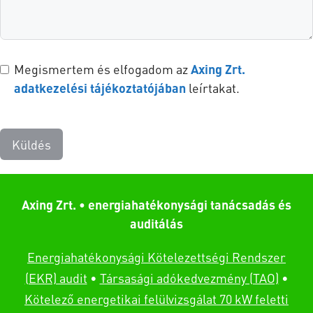
Megismertem és elfogadom az
Axing Zrt.
adatkezelési tájékoztatójában
leírtakat.
Küldés
Axing Zrt. • energiahatékonysági tanácsadás és
auditálás
Energiahatékonysági Kötelezettségi Rendszer
(EKR) audit
•
Társasági adókedvezmény (TAO)
•
Kötelező energetikai felülvizsgálat 70 kW feletti