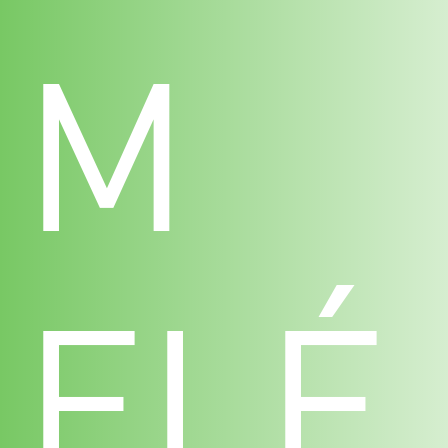
M
ELÉ