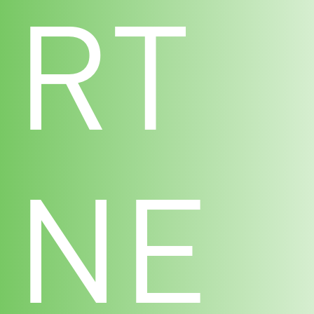
RT
NE